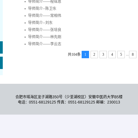
导师简介——程铭恩
导师简介--陈卫东
导师简介——常相伟
导师简介--刘东
导师简介——张培良
导师简介——林先刚
导师简介——李云志
...
共104条
1
2
3
4
5
8
合肥市瑶海区龙子湖路350号（少荃湖校区）安徽中医药大学B5楼
电话：0551-68129125 传真：0551-68129125 邮编：230013