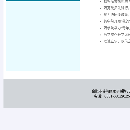
数智岐黄探新质 
药苑党员先锋行
聚力协同传岐黄
药学院开展“我的
药学院举办“青年
药学院召开学风
以诚立信，以信
合肥市瑶海区龙子湖路3
电话：0551-68129125