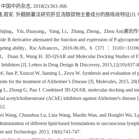
中药杂志, 2018(2):363-368.
健健,周安. 外翻肠囊法研究肝豆汤醇提物主要成分的肠吸收特征[J].
.
, Shijing，Yin, Huayang，Yang, Li，Zhang, Zheng，Zhou An(通讯作
B derivative attenuated the function and expression of P-glycoprotei
in-targeting ability，Rsc Advances，2016.06.09，6（37）：31101~31106
 Duan X, Wang H. 3D-QSAR and Molecular Docking Studies of Fla
e Inhibitors [J]. Letters in Drug Design & Discovery, 2015,12(10):837-
, Jian P, Xuncui W, Jiaming L, Zeyu W. Synthesis and evaluation of p
gents for the treatment of Alzheimer’s Disease [J]. Molecules, 2015, 20
g L, Zhong G, Pan J. Combined 3D-QSAR, molecular docking and mol
tial acetylcholinesterase (AChE) inhibitors against Alzheimer's disease 
12.
ei Wang, Chuanhua Lu, Lina Wang, Maolin Wan, and Hongfei Wu. Lym
administration of different lipid-based formulations to unconscious lymph
t and Technology. 2013, 19(6):743-747.