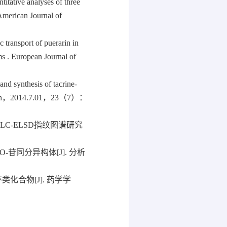
ative analyses of three
merican Journal of
ransport of puerarin in
ms .
European Journal of
synthesis of tacrine-
Research，2014.7.01，23（7）：
LC-ELSD指纹图谱研究
-苷同分异构体[J]. 分析
化合物[J]. 药学学