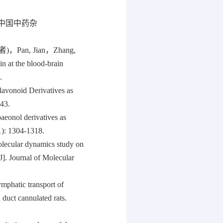
 中国中药杂
者)，Pan, Jian，Zhang,
n at the blood-brain
.
vonoid Derivatives as
843.
aeonol derivatives as
(1): 1304-1318.
ecular dynamics study on
[J]. Journal of Molecular
phatic transport of
 duct cannulated rats.