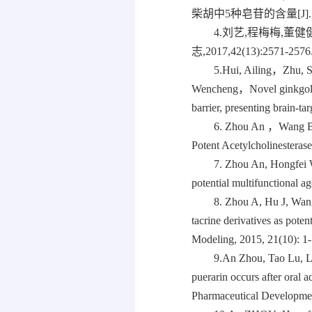
柴胡中5种皂苷的含量[J]. 中国
4.刘艺,程梅梅,董
志,2017,42(13):2571-2576
5.Hui, Ailing，Zhu
Wencheng，Novel ginkgolide 
barrier, presenting bra
6. Zhou An ，Wang B，
Potent Acetylcholinesteras
7. Zhou An, Hongfei W
potential multifunctional a
8. Zhou A, Hu J, Wan
tacrine derivatives as poten
Modeling, 2015, 21(10): 1-
9.An Zhou, Tao Lu, L
puerarin occurs after oral 
Pharmaceutical Developmen