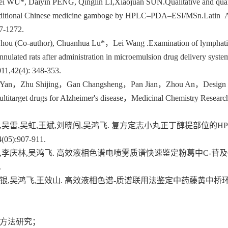
WU*, Daiyin PENG, Qinglin LI,Xiaojuan SUN.Qualitative and quantit
raditional Chinese medicine gamboge by HPLC–PDA–ESI/MSn.Latin A
7-1272.
hou (Co-author), Chuanhua Lu*，Lei Wang .Examination of lymphatic t
nulated rats after administration in microemulsion drug delivery syste
011,42(4): 348-353.
 Yan，Zhu Shijing，Gan Changsheng，Pan Jian，Zhou An，Design and 
 multitarget drugs for Alzheimer's disease，Medicinal Chemistry 
菲,吴雷,吴虹,王斌,刘晓闯,吴鸿飞. 复方定志小丸正丁醇提部位的HP
5):907-911.
吴虹,李庆林,吴鸿飞. 高效液相色谱电喷雾质谱快速鉴定粉葛中C-苷及O
.
彭代银,吴鸿飞,王效山. 高效液相色谱-质谱联用法鉴定中药藤黄中桥环类
和方法研究；