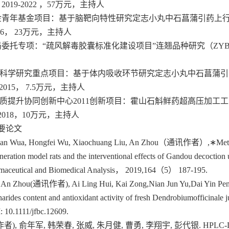
2019-2022 ，57万元，主持人
基金青年基金项目：基于脑靶向特性研究定志小丸中石菖蒲引药上
2016， 23万元，主持人
局委托专项：“疏风解毒胶囊标准化建设项目”连翘品种研究（ZYBZH-C
然科学研究重点项目：基于体内吸收环节研究定志小丸中石菖蒲
3-2015， 7.5万元，主持人
品质提升协同创新中心2011创新项目：霍山石斛鲜药超高压加工
15-2018，10万元，主持人
要论文
uan Wua, Hongfei Wu, Xiaochuang Liu, An Zhou（通讯作者）,∗Metaboli
eneration model rats and the interventional effects of Gandou decocti
aceutical and Biomedical Analysis， 2019,164（5） 187-195.
,An Zhou(通讯作者), Ai Ling Hui, Kai Zong,Nian Jun Yu,Dai Yin Peng.
arides content and antioxidant activity of fresh Dendrobiumofficinale
10.1111/jfbc.12609.
者), 俞年军,
韩荣春
,
张威
,
朱月健
,
曹勇
,
李翔宇
,
彭代银
. HP