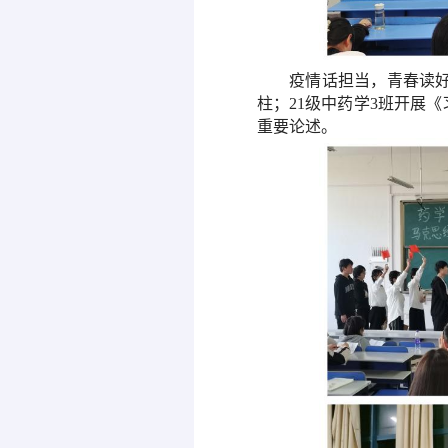
疫情话担当，青春读
柱；
21
级中药学
3
班开展
《
重要
论述
。