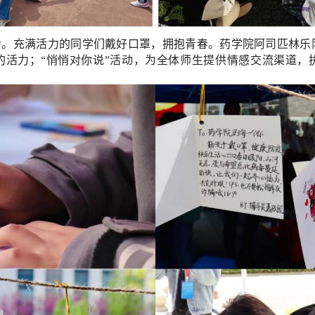
力。充满活力的
同学们
戴好口罩，拥抱青春。
药学院阿司匹林乐
的活力
；
“悄悄对你说”活动，为全体师生提供
情感交流
渠道，