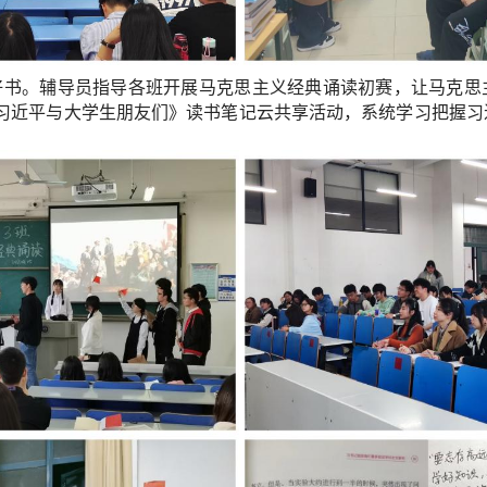
好书。
辅导员指导各班开展马克思
主义
经典诵读初赛
，让
马克思
习近平与大学生朋友们》
读书笔记云共享活动
，系统学习把握习