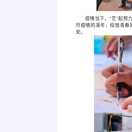
疫情当下，
“艺”起努
尽疫情的凛冬，
绽放
青春
安。