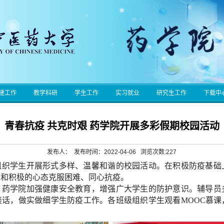
建工作
教学科研
学生工作
实习就业
研究生工作
下载中
青春抗疫 共克时艰 药学院开展多彩假期校园活动
发布人： 发布时间：2022-04-06 浏览次数:
227
组织学生开展形式多样、温馨和谐的校园活动。
在积极防疫基础
法和积极的心态
克服困难、同心抗疫。
。
药学院加强健康安全教育，增强广大学生的防护意识。辅导员
谈话，做实做细学生防疫工作
。
各
班级
组织学生观看
MOOC
慕课