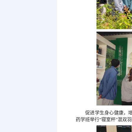
促进学生身心健康，
药学班
举行
“
寝室杯
”混双