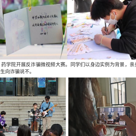
，
药学院开展反诈骗微视频大赛
。
同学们
以身边实例为背景，亲
师生向诈骗
说不
。