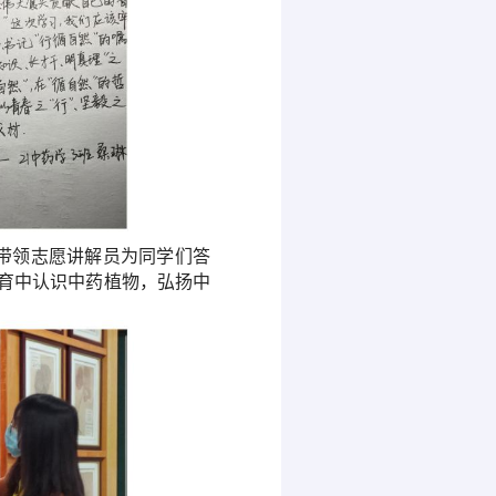
带领
志愿
讲解员
为同学们
答
育
中
认识中药
植物，
弘扬中