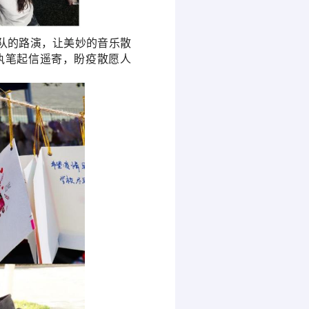
队的
路演，让美妙的音乐散
执笔起信遥寄，盼疫散愿人