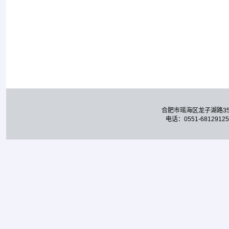
合肥市瑶海区龙子湖路3
电话：0551-68129125