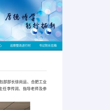
心
巡察整改进行时
书记院长信箱
承包部部长徐尚运、合肥工业
主任李传润、指导老师及参